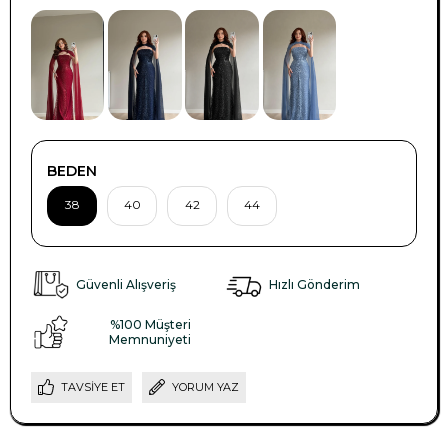
BEDEN
38
40
42
44
Güvenli Alışveriş
Hızlı Gönderim
%100 Müşteri
Memnuniyeti
TAVSIYE ET
YORUM YAZ