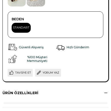
BEDEN
STANDART
Güvenli Alışveriş
Hızlı Gönderim
%100 Müşteri
Memnuniyeti
TAVSIYE ET
YORUM YAZ
ÜRÜN ÖZELLIKLERI