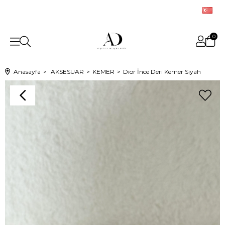
0
Anasayfa
AKSESUAR
KEMER
Dior İnce Deri Kemer Siyah