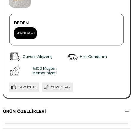
BEDEN
STANDART
Güvenli Alışveriş
Hızlı Gönderim
%100 Müşteri
Memnuniyeti
TAVSIYE ET
YORUM YAZ
ÜRÜN ÖZELLIKLERI