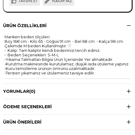
TAVSIYE ET
YORUM YAZ
ÜRÜN ÖZELLIKLERI
Manken beden ölçüleri;
Boy 168 cm - Kilo 65 - Göğüs 91 cm - Bel 68 cm - Kalça 98 cm.
Çekimde M beden Kullanılmıştır. ♡
•⁠ ⁠Kalıp: Tam kalıptır kendi bedeninizi tercih ediniz.
•⁠ ⁠Beden Seçenekleri: S-M-L
•Yıkama Talimatları Bilgisi Ürün İçerisinde Yer almaktadır.
•Kurutma makinesinde kurutulamaz, düşük ısıda ütüleme yapınız.
•Kuru temizleme ürünün ömrünü uzatmaktadır.
•Tersten yıkamanız ve ütülemeniz tavsiye edilir.
YORUMLAR
(0)
ÖDEME SEÇENEKLERI
ÜRÜN ÖNERILERI