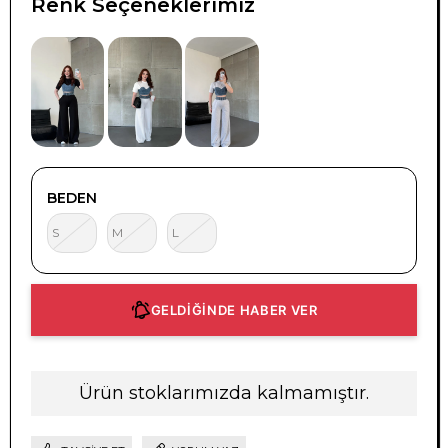
Renk Seçeneklerimiz
TÜKENDI
TÜKENDI
TÜKENDI
BEDEN
S
M
L
GELDİĞİNDE HABER VER
Ürün stoklarımızda kalmamıştır.