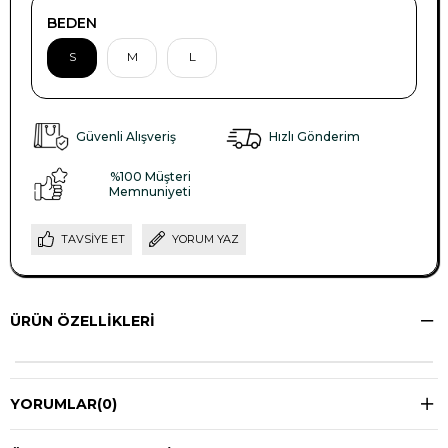
BEDEN
S
M
L
Güvenli Alışveriş
Hızlı Gönderim
%100 Müşteri
Memnuniyeti
TAVSIYE ET
YORUM YAZ
ÜRÜN ÖZELLIKLERI
YORUMLAR
(0)