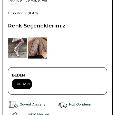
Gelince Haber Ver
(113171)
Renk Seçeneklerimiz
BEDEN
STANDART
Güvenli Alışveriş
Hızlı Gönderim
%100 Müşteri