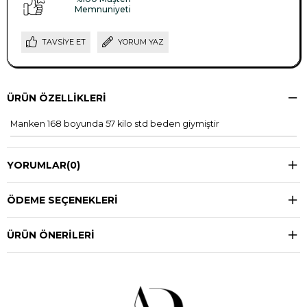
Memnuniyeti
TAVSIYE ET
YORUM YAZ
ÜRÜN ÖZELLIKLERI
Manken 168 boyunda 57 kilo std beden giymiştir
YORUMLAR
(0)
ÖDEME SEÇENEKLERI
ÜRÜN ÖNERILERI