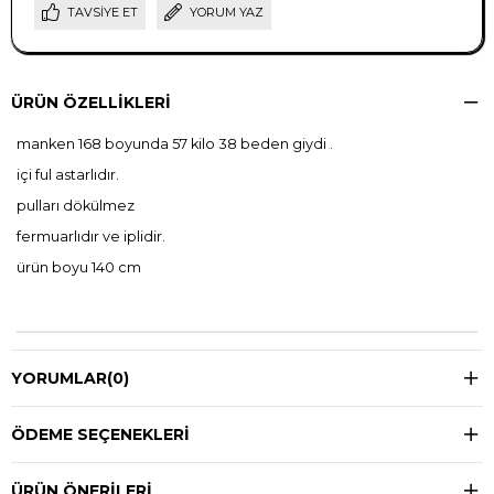
TAVSIYE ET
YORUM YAZ
ÜRÜN ÖZELLIKLERI
manken 168 boyunda 57 kilo 38 beden giydi .
içi ful astarlıdır.
pulları dökülmez
fermuarlıdır ve iplidir.
ürün boyu 140 cm
YORUMLAR
(0)
ÖDEME SEÇENEKLERI
ÜRÜN ÖNERILERI