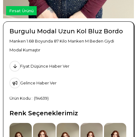
Fırsat Ürünü
Burgulu Modal Uzun Kol Bluz Bordo
Manken 1.68 Boyunda 87 Kilo Manken M Beden Giydi
Modal Kumaştır
Fiyat Düşünce Haber Ver
Gelince Haber Ver
(114639)
Renk Seçeneklerimiz
TÜKENDI
TÜKENDI
TÜKENDI
TÜKENDI