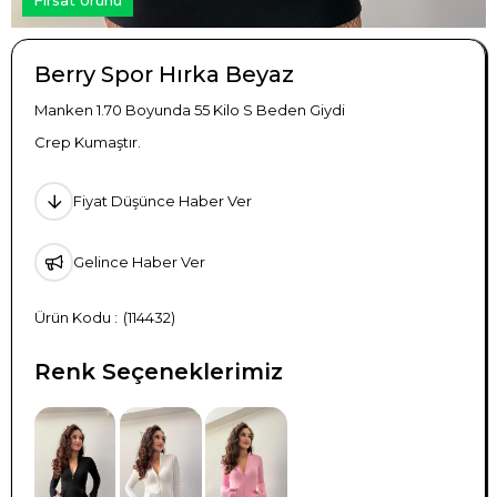
Berry Spor Hırka Beyaz
Manken 1.70 Boyunda 55 Kilo S Beden Giydi
Crep Kumaştır.
Fiyat Düşünce Haber Ver
Gelince Haber Ver
(114432)
Renk Seçeneklerimiz
TÜKENDI
TÜKENDI