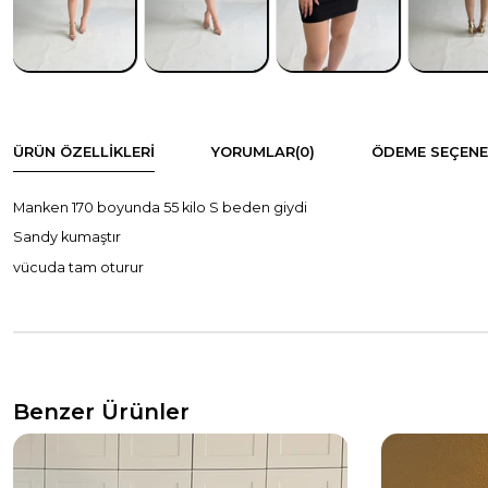
ÜRÜN ÖZELLIKLERI
YORUMLAR
(0)
ÖDEME SEÇENE
Manken 170 boyunda 55 kilo S beden giydi
Sandy kumaştır
vücuda tam oturur
Benzer Ürünler