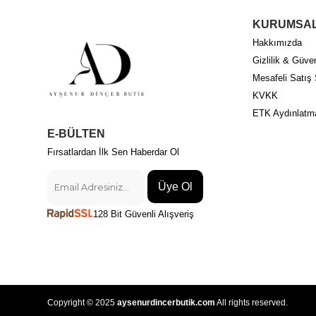
KURUMSA
Hakkımızda
Gizlilik & Güven
Mesafeli Satış
KVKK
ETK Aydınlatm
E-BÜLTEN
Fırsatlardan İlk Sen Haberdar Ol
Üye Ol
128 Bit Güvenli Alışveriş
Copyright © 2025
aysenurdincerbutik.com
All rights reserved.