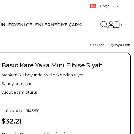
Türkçe - USD
ÜNLER
YENİ GELENLER
HEDİYE ÇARKI
0
< < Önceki Sayfaya Dön
Basic Kare Yaka Mini Elbise Siyah
Manken 170 boyunda 55 kilo S beden giydi
Sandy kumaştır
vücuda tam oturur
(114569)
$32.21
TÜKENDI
TÜKENDI
TÜKENDI