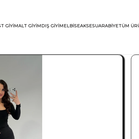
T GİYİM
ALT GİYİM
DIŞ GİYİM
ELBİSE
AKSESUAR
ABİYE
TÜM ÜR