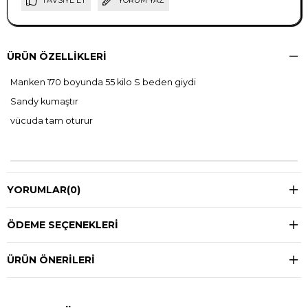
TAVSIYE ET
YORUM YAZ
ÜRÜN ÖZELLIKLERI
Manken 170 boyunda 55 kilo S beden giydi
Sandy kumaştır
vücuda tam oturur
YORUMLAR
(0)
ÖDEME SEÇENEKLERI
ÜRÜN ÖNERILERI