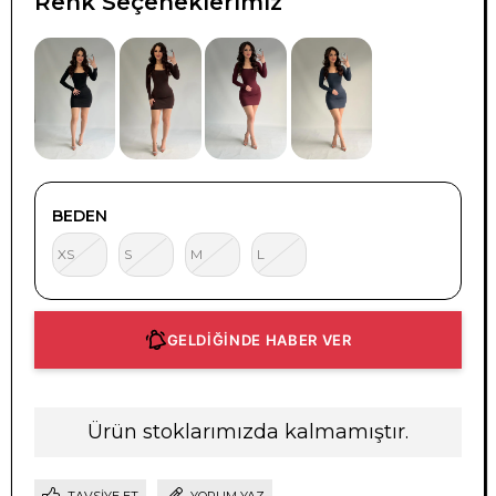
Renk Seçeneklerimiz
BEDEN
XS
S
M
L
GELDİĞİNDE HABER VER
Ürün stoklarımızda kalmamıştır.