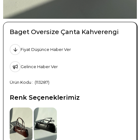
Baget Oversize Çanta Kahverengi
Fiyat Düşünce Haber Ver
Gelince Haber Ver
(113287)
Renk Seçeneklerimiz
TÜKENDI
TÜKENDI