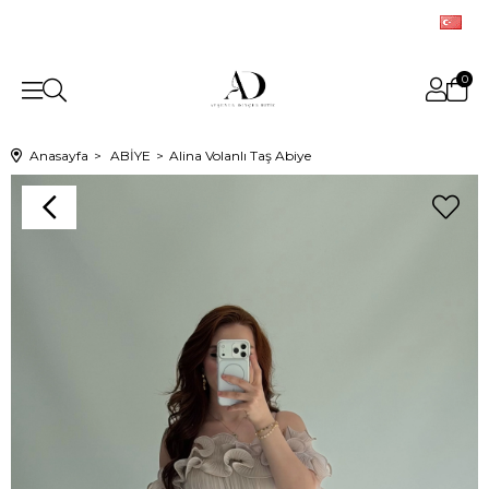
0
Anasayfa
ABİYE
Alina Volanlı Taş Abiye