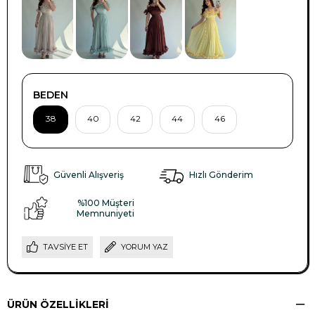
BEDEN
38
40
42
44
46
Güvenli Alışveriş
Hızlı Gönderim
%100 Müşteri
Memnuniyeti
TAVSIYE ET
YORUM YAZ
ÜRÜN ÖZELLIKLERI